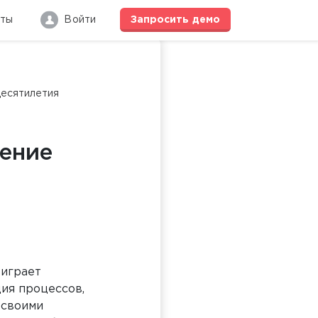
кты
Войти
Запросить
демо
десятилетия
ление
 играет
ия процессов,
 своими