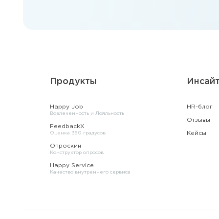
Продукты
Инсай
Happy Job
HR-блог
Вовлеченность и Лояльность
Отзывы
FeedbackX
Кейсы
Оценка 360 градусов
Опроскин
Конструктор опросов
Happy Service
Качество внутреннего сервиса