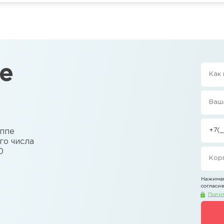
е
уппе
го числа
0
Нажимая
согласие
Полит