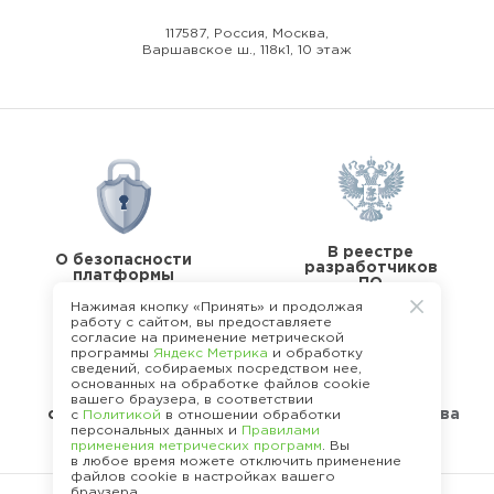
117587, Россия, Москва,
Варшавское ш., 118к1, 10 этаж
В реестре
О безопасности
разработчиков
платформы
ПО
Нажимая кнопку «Принять» и продолжая
работу с сайтом, вы предоставляете
согласие на применение метрической
программы
Яндекс Метрика
и обработку
сведений, собираемых посредством нее,
основанных на обработке файлов cookie
В реестре
вашего браузера, в соответствии
операторов перс.
Стандарты качества
с
Политикой
в отношении обработки
данных
персональных данных и
Правилами
применения метрических программ
. Вы
в любое время можете отключить применение
файлов cookie в настройках вашего
браузера.