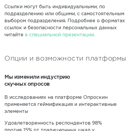
Ссылки могут быть индивидуальными, по
подразделению или общими, с самостоятельным
выбором подразделения. Подробнее о форматах
ссылок и безопасности персональных данных
читайте
в специальной презентации
.
Опции и возможности платформы
Мы изменили индустрию
Н
скучных опросов
в
В исследованиях на платформе Опроскин
И
применяется геймификация и интерактивные
г
элементы
С
Удовлетворенность респондентов 98%
к
против 15% от традиционных шкал у
к