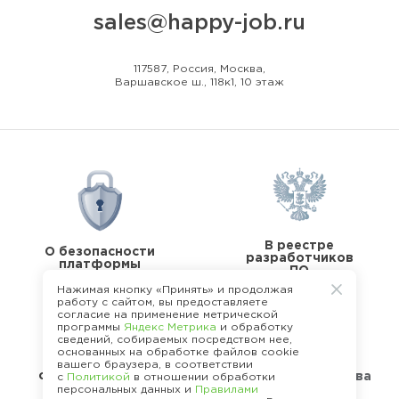
sales@happy-job.ru
117587, Россия, Москва,
Варшавское ш., 118к1, 10 этаж
В реестре
О безопасности
разработчиков
платформы
ПО
Нажимая кнопку «Принять» и продолжая
работу с сайтом, вы предоставляете
согласие на применение метрической
программы
Яндекс Метрика
и обработку
сведений, собираемых посредством нее,
основанных на обработке файлов cookie
В реестре
вашего браузера, в соответствии
операторов перс.
Стандарты качества
с
Политикой
в отношении обработки
данных
персональных данных и
Правилами