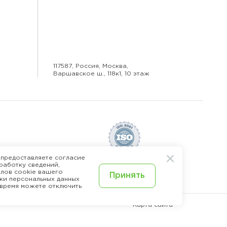
117587, Россия, Москва,
Варшавское ш., 118к1, 10 этаж
 предоставляете согласие
работку сведений,
 перс.
Стандарты качества
лов cookie вашего
Принять
ки персональных данных
 время можете отключить
Карта сайта