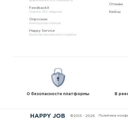
Вовлеченность и Лояльность
Отзывы
FeedbackX
Кейсы
Оценка 360 градусов
Опроскин
Конструктор опросов
Happy Service
Качество внутреннего сервиса
О безопасности платформы
В рее
Политика конф
©
2013 - 2026.