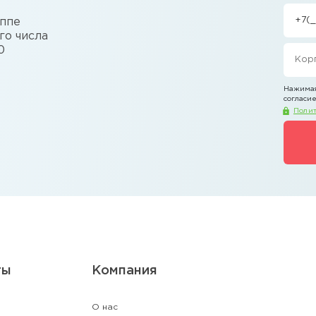
уппе
го числа
0
Нажимая
согласие
Полит
ты
Компания
О нас