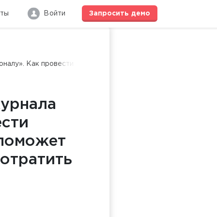
кты
Войти
Запросить
демо
налу». Как провести опрос в кризис. Алгоритм, который пом
журнала
ести
 поможет
потратить