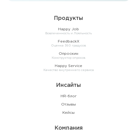
Продукты
Happy Job
Вовлеченность и Лояльность
FeedbackX
Оценка 360 градусов
Опроскин
Конструктор опросов
Happy Service
Качество внутреннего сервиса
Инсайты
HR-блог
Отзывы
Кейсы
Компания