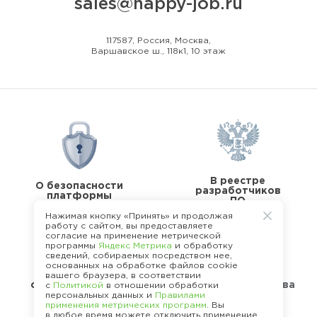
sales@happy-job.ru
117587, Россия, Москва,
Варшавское ш., 118к1, 10 этаж
В реестре
О безопасности
разработчиков
платформы
ПО
Нажимая кнопку «Принять» и продолжая
работу с сайтом, вы предоставляете
согласие на применение метрической
программы
Яндекс Метрика
и обработку
сведений, собираемых посредством нее,
основанных на обработке файлов cookie
В реестре
вашего браузера, в соответствии
операторов перс.
Стандарты качества
с
Политикой
в отношении обработки
данных
персональных данных и
Правилами
применения метрических программ
. Вы
в любое время можете отключить применение