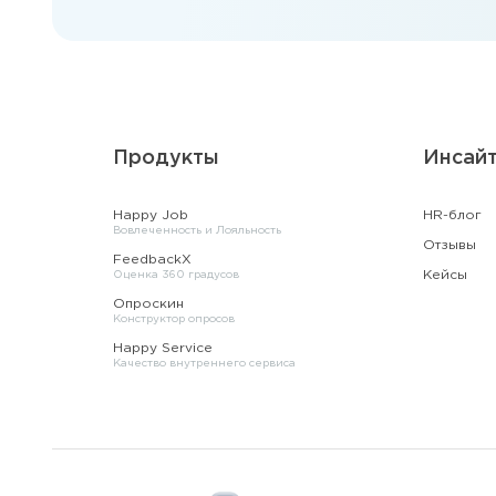
Продукты
Инсай
Happy Job
HR-блог
Вовлеченность и Лояльность
Отзывы
FeedbackX
Кейсы
Оценка 360 градусов
Опроскин
Конструктор опросов
Happy Service
Качество внутреннего сервиса