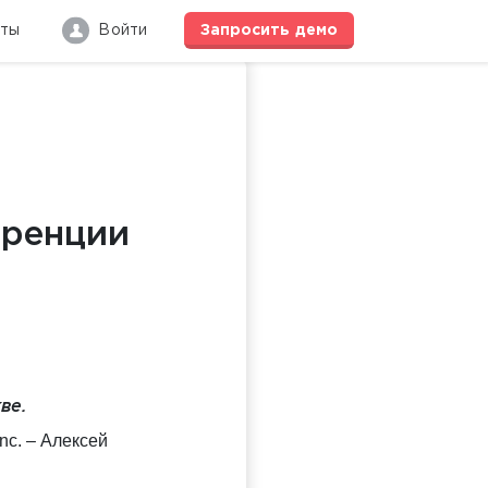
кты
Войти
Запросить
демо
еренции
ве.
Inc
. – Алексей