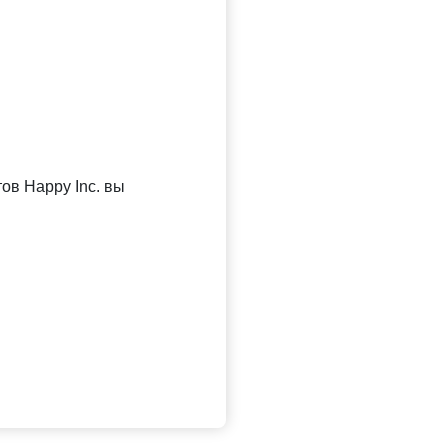
тов
Happy
Inc
. вы