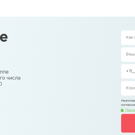
е
уппе
го числа
0
Нажимая
согласие
Полит