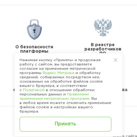
В реестре
О безопасности
разработчиков
платформы
ПО
Нажимая кнопку «Принять» и продолжая
работу с сайтом, вы предоставляете
согласие на применение метрической
программы
Яндекс Метрика
и обработку
сведений, собираемых посредством нее,
основанных на обработке файлов cookie
В реестре
вашего браузера, в соответствии
операторов перс.
Стандарты качества
с
Политикой
в отношении обработки
данных
персональных данных и
Правилами
применения метрических программ
. Вы
в любое время можете отключить применение
файлов cookie в настройках вашего
браузера.
©
2013 - 2026.
Политика конфиденциальности
Принять
Карта сайта